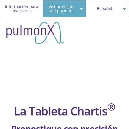
Skip
Información para
Visitar el sitio
Español
inversores
del paciente
to
content
®
La Tableta Chartis
Pronostique con precisión