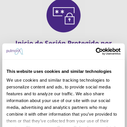
Inicio de Sesión Protegido por
Contraseña y Almacenamiento
Seguro de Datos
Ofrece una protección superior que permite
This website uses cookies and similar technologies
cumplir las normas de la administración
We use cookies and similar tracking technologies to
hospitalaria y de la información médica personal.
personalize content and ads, to provide social media
features and to analyze our traffic. We also share
information about your use of our site with our social
media, advertising and analytics partners who may
combine it with other information that you’ve provided to
them or that they’ve collected from your use of their