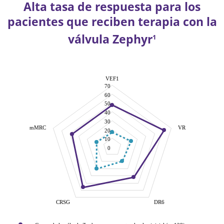
Alta tasa de respuesta para los
pacientes que reciben terapia con la
válvula Zephyr
1
VEF1
70
60
50
40
30
mMRC
VR
20
10
0
CRSG
DR6