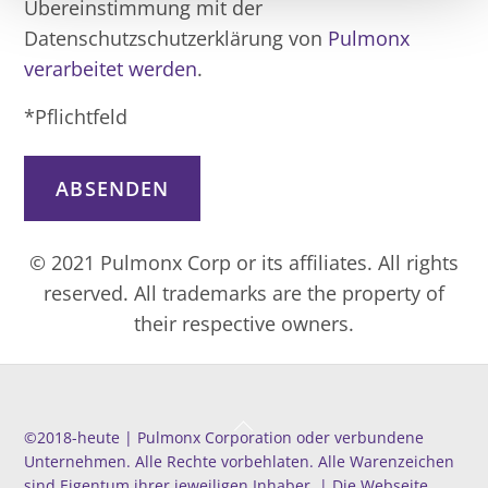
Übereinstimmung mit der
Datenschutzschutzerklärung von
Pulmonx
verarbeitet werden
.
*Pflichtfeld
© 2021 Pulmonx Corp or its affiliates. All rights
reserved. All trademarks are the property of
their respective owners.
Back
©️2018-heute | Pulmonx Corporation oder verbundene
To
Unternehmen. Alle Rechte vorbehlaten. Alle Warenzeichen
Top
sind Eigentum ihrer jeweiligen Inhaber. | Die Webseite