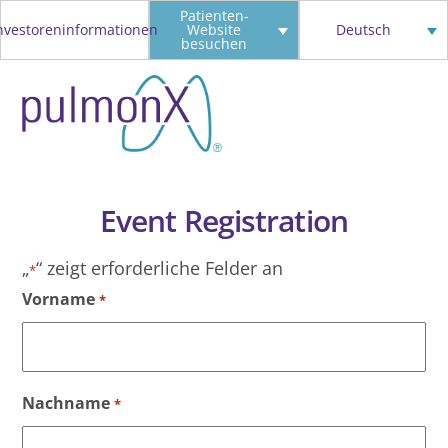
Skip
Patienten-
nvestoreninformationen
Website
Deutsch
to
besuchen
content
Event Registration
„
“ zeigt erforderliche Felder an
*
Vorname
*
Nachname
*