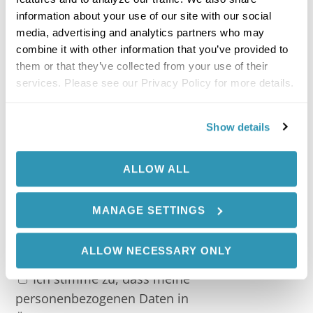
K
information about your use of our site with our social
GmbH mich per E-Mail über
media, advertising and analytics partners who may
A
Behandlungsmethoden, weiteres
combine it with other information that you’ve provided to
+
Informationsmaterial, Einladungen zu
them or that they’ve collected from your use of their
1
Veranstaltungen sowie Umfragen informiert und
services. Please see our Privacy Policy for more details.
meine personenbezogenen Daten zu den oben
genannten Zwecken verarbeitet. Ich kann meine
Show details
Einwilligung jederzeit widerrufen, indem ich auf
den in den E-Mails angegebenen Opt-Out-Link
ALLOW ALL
klicke.
*
Ja
MANAGE SETTINGS
Nein
ALLOW NECESSARY ONLY
Zustimmung
*
Ich stimme zu, dass meine
personenbezogenen Daten in