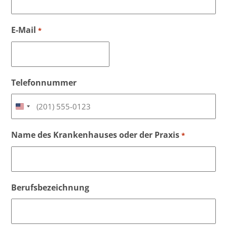
E-Mail
*
Telefonnummer
V
E
Name des Krankenhauses oder der Praxis
*
R
E
I
N
Berufsbezeichnung
I
G
T