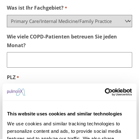
E
Was ist Ihr Fachgebiet?
*
S
T
A
Wie viele COPD-Patienten betreuen Sie jeden
A
Monat?
T
E
N
V
PLZ
*
O
N
A
Land
M
This website uses cookies and similar technologies
E
We use cookies and similar tracking technologies to
R
personalize content and ads, to provide social media
I
Ich bin damit einverstanden, dass die Pulmonx
features and to analyze our traffic. We also share