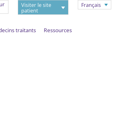
ur
Visiter le site
Français
patient
ecins traitants
Ressources