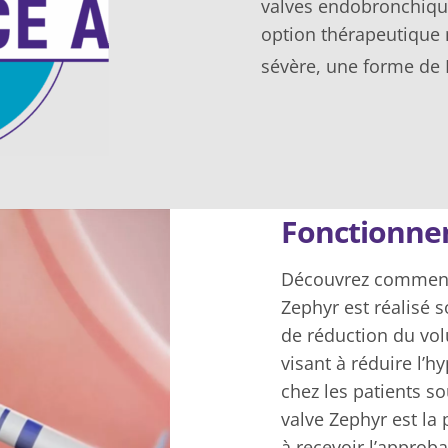
valves endobronchiqu
option thérapeutique 
sévère, une forme de
Fonctionn
Découvrez comment 
Zephyr est réalisé 
de réduction du vo
visant à réduire l’hy
chez les patients s
valve Zephyr est l
à recevoir l’approba