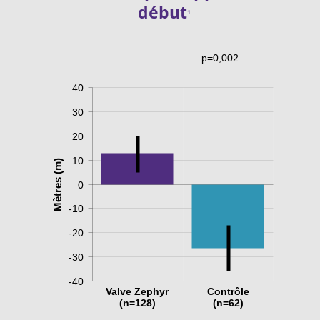
début
1
p=0,002
40
30
20
10
Mètres (m)
0
-10
-20
-30
-40
Valve Zephyr
Contrôle
(n=128)
(n=62)