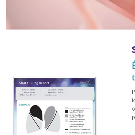
P
i
o
p