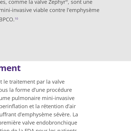
es, comme la valve Zephyr
, sont une
®
mini-invasive viable contre l’emphysème
 BPCO.
10
ement
le traitement par la valve
sous la forme d’une procédure
lume pulmonaire mini-invasive
perinflation et la rétention d’air
ouffrant d’emphysème sévère. La
a première valve endobronchique
tion de la FDA pour les patients