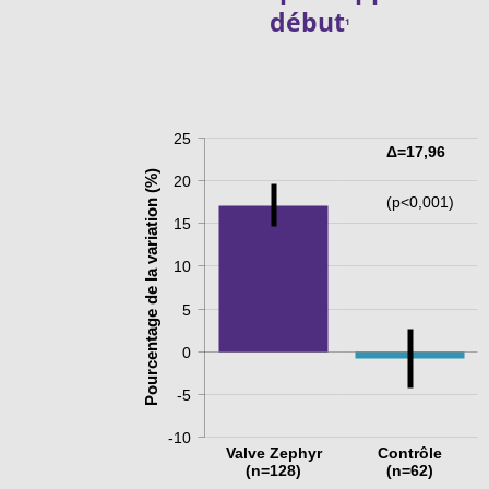
début
1
25
Δ=17,96
Pourcentage de la variation (%)
20
(p<0,001)
15
10
5
0
-5
-10
Valve Zephyr
Contrôle
(n=128)
(n=62)