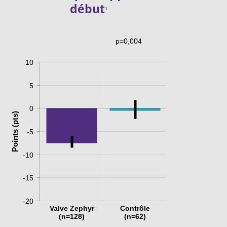
début
1
p=0,004
10
5
0
Points (pts)
-5
-10
-15
-20
Valve Zephyr
Contrôle
(n=128)
(n=62)