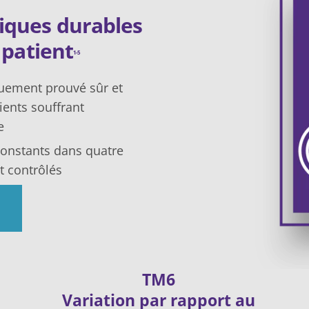
niques durables
 patient
1-5
quement prouvé sûr et
ients souffrant
e
constants dans quatre
t contrôlés
TM6
Variation par rapport au