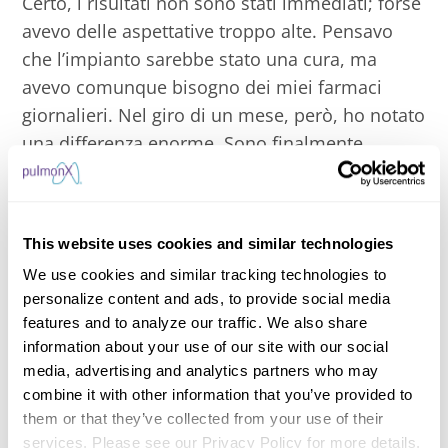
Certo, i risultati non sono stati immediati; forse
avevo delle aspettative troppo alte. Pensavo
che l’impianto sarebbe stato una cura, ma
avevo comunque bisogno dei miei farmaci
giornalieri. Nel giro di un mese, però, ho notato
una differenza enorme. Sono finalmente
riuscita a tornare alle attività di tutti i giorni, a
cucinare e a riordinare la casa.
Sono passati tre anni da allora e mi sento
This website uses cookies and similar technologies
ancora molto bene. La funzione polmonare è la
We use cookies and similar tracking technologies to
stessa di sette anni fa, come se la malattia non
personalize content and ads, to provide social media
sia progredita. Uso ancora il mio ossigeno, ma
features and to analyze our traffic. We also share
ora sono tornata alla mia vita. Posso cucinare,
information about your use of our site with our social
pulire e socializzare. Posso concedermi delle
media, advertising and analytics partners who may
uscite con mio marito. Posso fare compere con
combine it with other information that you’ve provided to
them or that they’ve collected from your use of their
le mie figlie. Sono felice di essere tornata a
services. Please see our Privacy Policy for more details.