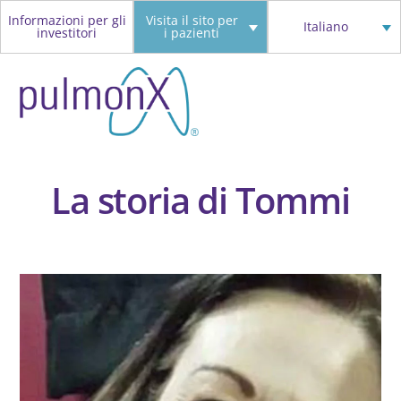
Skip
Informazioni per gli
Visita il sito per
Italiano
investitori
i pazienti
to
content
La storia di Tommi