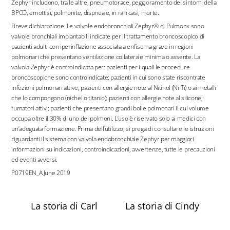
Zephyr includono, tra le altre, pneumotorace, peggioramento dei sintomi della
BPCO, emottisi, polmonite, dispnea e, in rari casi, morte.
Breve dichiarazione: Le valvole endobronchiali Zephyr® di Pulmonx sono
valvole bronchiali impiantabili indicate per il trattamento broncoscopico di
pazienti adulti con iperinflazione associata a enfisema grave in regioni
polmonari che presentano ventilazione collaterale minima o assente. La
valvola Zephyr è controindicata per: pazienti per i quali le procedure
broncoscopiche sono controindicate; pazienti in cui sono state riscontrate
infezioni polmonari attive; pazienti con allergie note al Nitinol (Ni-Ti) o ai metalli
che lo compongono (nichel o titanio); pazienti con allergie note al silicone;
fumatori attivi; pazienti che presentano grandi bolle polmonari il cui volume
occupa oltre il 30% di uno dei polmoni. L’uso è riservato solo ai medici con
un’adeguata formazione. Prima dell’utilizzo, si prega di consultare le istruzioni
riguardanti il sistema con valvola endobronchiale Zephyr per maggiori
informazioni su indicazioni, controindicazioni, avvertenze, tutte le precauzioni
ed eventi avversi.
P0719EN_A June 2019
La storia di Carl
La storia di Cindy